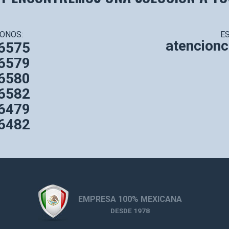
ONOS:
ES
atencion
6575
6579
6580
6582
6479
6482
EMPRESA 100% MEXICANA
DESDE 1978